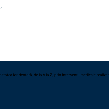
ătatea lor dentară, de la A la Z, prin intervenții medicale realiza