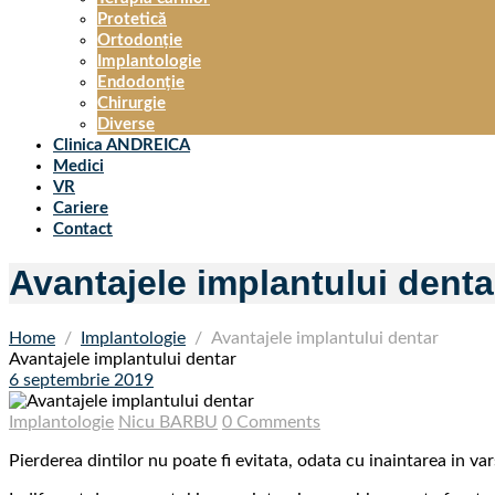
Protetică
Ortodonție
Implantologie
Endodonție
Chirurgie
Diverse
Clinica ANDREICA
Medici
VR
Cariere
Contact
Avantajele implantului denta
Home
Implantologie
Avantajele implantului dentar
Avantajele implantului dentar
6 septembrie 2019
Implantologie
Nicu BARBU
0 Comments
Pierderea dintilor nu poate fi evitata, odata cu inaintarea in v