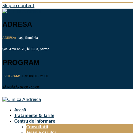
Skip to content
ADRESA
ADRESĂ:
Iași, România
Șos. Arcu nr. 23, bl. CL 3, parter
PROGRAM
PROGRAM:
L-V: 08:00 - 21:00
SÂMBĂTĂ- 09:00 - 15:00
Acasă
Tratamente & Tarife
Centru de informare
Consultatii
Terapia cariilor