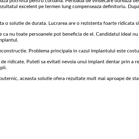
o baza potrivita pentru coroana. Perioada de vindecare dureaza d
rezultatul excelent pe termen lung compenseaza definitoriu. Dupa a
a o solutie de durata. Lucrarea are o rezistenta foarte ridicata 
e ca nu toate persoanele pot beneficia de el. Candidatul ideal nu 
mplantul.
reconstructie. Problema principala in cazul implantului este costul
 de ridicate. Puteti sa evitati nevoia unui implant dentar prin a 
pii.
r puternic, aceasta solutie ofera rezultate mult mai aproape de st