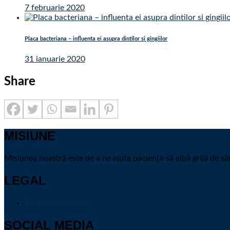
7 februarie 2020
Placa bacteriana – influenta ei asupra dintilor si gingiilor
31 ianuarie 2020
Share
MISIUNE
Misiunea noastră este de a ne ajuta pacienții să aibă grijă de săn
LEGAL
Termeni și condiții
SOCIAL MEDIA