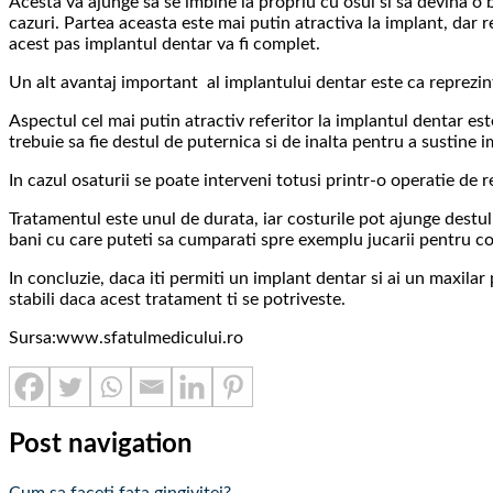
Acesta va ajunge sa se imbine la propriu cu osul si sa devina 
cazuri. Partea aceasta este mai putin atractiva la implant, dar 
acest pas implantul dentar va fi complet.
Un alt avantaj important al implantului dentar este ca reprezint
Aspectul cel mai putin atractiv referitor la implantul dentar est
trebuie sa fie destul de puternica si de inalta pentru a sustine i
In cazul osaturii se poate interveni totusi printr-o operatie de 
Tratamentul este unul de durata, iar costurile pot ajunge destul
bani cu care puteti sa cumparati spre exemplu jucarii pentru co
In concluzie, daca iti permiti un implant dentar si ai un maxila
stabili daca acest tratament ti se potriveste.
Sursa:www.sfatulmedicului.ro
Post navigation