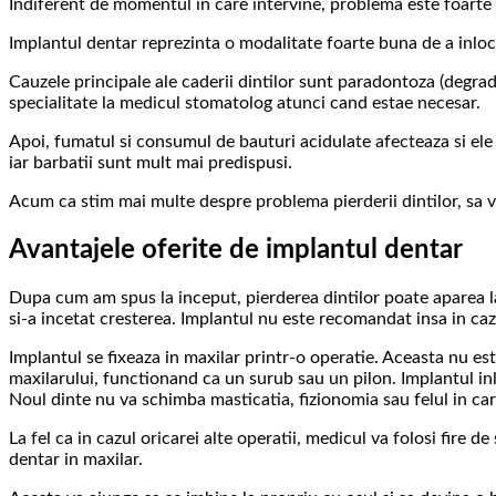
Indiferent de momentul in care intervine, problema este foarte ne
Implantul dentar reprezinta o modalitate foarte buna de a inlocui
Cauzele principale ale caderii dintilor sunt paradontoza (degrada
specialitate la medicul stomatolog atunci cand estae necesar.
Apoi, fumatul si consumul de bauturi acidulate afecteaza si ele
iar barbatii sunt mult mai predispusi.
Acum ca stim mai multe despre problema pierderii dintilor, sa
Avantajele oferite de implantul dentar
Dupa cum am spus la inceput, pierderea dintilor poate aparea la 
si-a incetat cresterea. Implantul nu este recomandat insa in caz
Implantul se fixeaza in maxilar printr-o operatie. Aceasta nu est
maxilarului, functionand ca un surub sau un pilon. Implantul inlo
Noul dinte nu va schimba masticatia, fizionomia sau felul in car
La fel ca in cazul oricarei alte operatii, medicul va folosi fir
dentar in maxilar.