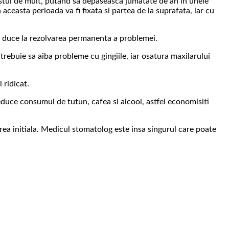
estul de mult, putand sa depaseasca jumatate de an in unele
ceasta perioada va fi fixata si partea de la suprafata, iar cu
si duce la rezolvarea permanenta a problemei.
trebuie sa aiba probleme cu gingiile, iar osatura maxilarului
 ridicat.
reduce consumul de tutun, cafea si alcool, astfel economisiti
area initiala. Medicul stomatolog este insa singurul care poate