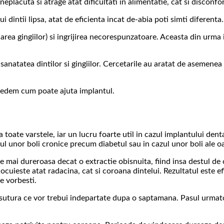
placuta si atrage atat dificultati in alimentatie, cat si disconfor
 dintii lipsa, atat de eficienta incat de-abia poti simti diferenta.
rea gingiilor) si ingrijirea necorespunzatoare. Aceasta din urma in
 sanatatea dintilor si gingiilor. Cercetarile au aratat de asemene
 vedem cum poate ajuta implantul.
toate varstele, iar un lucru foarte util in cazul implantului den
ul unor boli cronice precum diabetul sau in cazul unor boli ale oa
e mai dureroasa decat o extractie obisnuita, fiind insa destul de 
cuieste atat radacina, cat si coroana dintelui. Rezultatul este ef
e vorbesti.
e de sutura ce vor trebui indepartate dupa o saptamana. Pasul urma