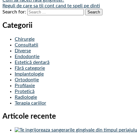
Cum sa faceti fata gingivitei?
Reguli de care sa tii cont cand te speli pe dinti
Search for:
Categorii
Chirurgie
Consultatii
Diverse
Endodonție
Estetică dentară
Fără categorie
Implantologie
Ortodonție
Profilaxie
Protetică
Radiologie
Terapia cariilor
Articole recente